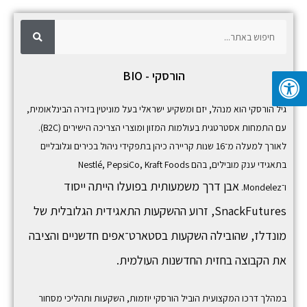
ח
ח
י
פ
י
ו
ש
פ
הורסקי - BIO
ו
ש
גיל הורסקי הוא מנהל, יזם ומשקיע ישראלי בעל מוניטין בזירה הבינלאומית,
עם התמחות אסטרטגית בעולמות המזון ומוצרי הצריכה הישירים (B2C).
לאורך למעלה מ־16 שנות קריירה כיהן בתפקידי ניהול בכירים וגלובליים
בתאגידי ענק מובילים, בהם
Kraft Foods
,
PepsiCo
,
Nestlé
אבן דרך משמעותית בפועלו הייתה ייסוד
ו־
Mondelez
.
SnackFutures,
זרוע ההשקעות התאגידית הגלובלית של
מונדלז, שהובילה השקעות בסטארט־אפים חדשניים והציבה
את הקבוצה בחזית החדשנות העולמית.
במהלך דרכו המקצועית הוביל הורסקי יוזמות, השקעות ותהליכי מסחור