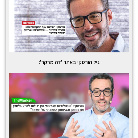
גיל הורסקי באתר 'דה מרקר':