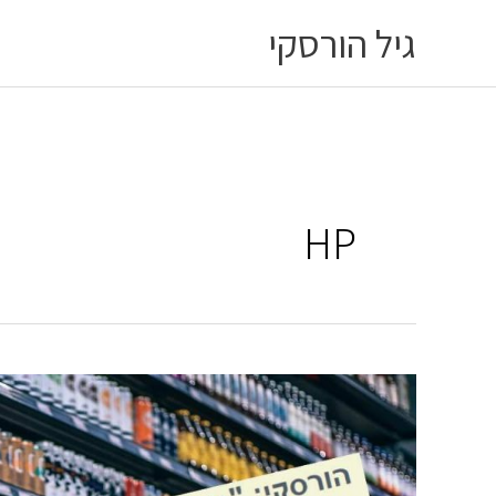
ילוג
גיל הורסקי
תוכן
HP
הורסקי
ב-
TheMarker:
"אם