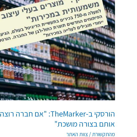
חברה
רוצה
שיקנו
את
המוצרים
שלה,
היא
חייבת
לעצב
אותם
בצורה
מושכת"
הורסקי ב-TheMarker: "
אותם בצורה מושכת"
מהתקשורת
/
צוות האתר