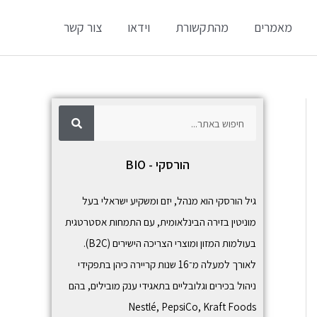
מאמרים
מהתקשורת
וידאו
צור קשר
ח
ח
י
פ
י
ו
ש
פ
הורסקי - BIO
ו
ש
גיל הורסקי הוא מנהל, יזם ומשקיע ישראלי בעל
מוניטין בזירה הבינלאומית, עם התמחות אסטרטגית
בעולמות המזון ומוצרי הצריכה הישירים (B2C).
לאורך למעלה מ־16 שנות קריירה כיהן בתפקידי
ניהול בכירים וגלובליים בתאגידי ענק מובילים, בהם
Nestlé
,
PepsiCo
,
Kraft Foods