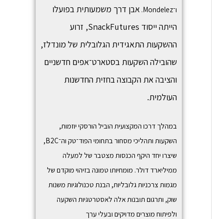
אבן דרך משמעותית בפועלו
ו־
Mondelez
.
הייתה ייסוד
SnackFutures,
זרוע
ההשקעות התאגידית הגלובלית של מונדלז,
שהובילה השקעות בסטארט־אפים חדשניים
והציבה את הקבוצה בחזית החדשנות
העולמית.
במהלך דרכו המקצועית הוביל הורסקי יוזמות,
השקעות ותהליכי מסחור בתחומי הפוד־טק וה־B2C,
שיצרו יחד היקף הכנסות מצטבר של למעלה
ממיליארד דולר. מומחיותו טמונה בזיהוי מוקדם של
מגמות צרכניות גלובליות, הבנת טכנולוגיות משנות
שוק, ותרגום תובנות אלה לאסטרטגיות השקעה
ולפיתוח מוצרים מדויקים ובעלי ערך