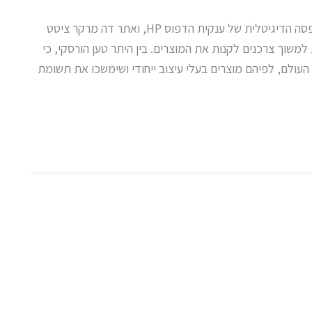
גיל הורסקי הופיע לאחרונה בכנס HP אינדיגו – חטיבת ההדפסה הדיגיטלית של ענקית הדפוס HP, ואתר דה מרקר ציטט
משוך צרכנים לקנות את המוצרים. בין היתר טען הורסקי, כי
העולם, לפיהם מוצרים בעלי עיצוב ייחודי ושימשכו את תשומת