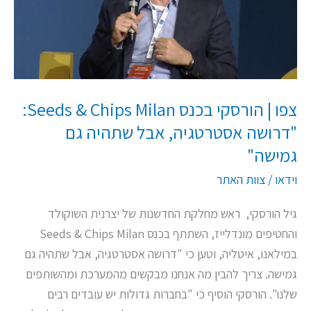
Seeds
&
Chips
Milan:
"דרושה
צפו | הורסקי בכנס Seeds & Chips Milan:
אסטרטגיה,
"דרושה אסטרטגיה, אבל שתהיה גם
אבל
גמישה"
שתהיה
גם
וידאו
/
צוות האתר
גמישה"
גיל הורסקי, ראש מחלקת החדשנות של יצרנית השוקולד
והחטיפים מונדלייז, השתתף בכנס Seeds & Chips Milan
במילאנו, איטליה, וטען כי "דרושה אסטרטגיה, אבל שתהיה גם
גמישה. צריך להבין מה אנחנו מבקשים מהמערכת ומהשותפים
שלנו". הורסקי הוסיף כי "בחברות גדולות יש עובדים רבים