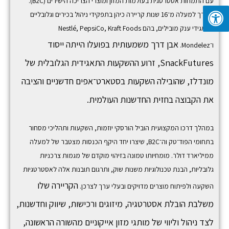
עם התמחות אסטרטגית בעולמות המזון ומוצרי הצריכה הישירים (B2C).
לאורך למעלה מ־16 שנות קריירה כיהן בתפקידי ניהול בכירים וגלובליים
בתאגידי ענק מובילים, בהם
Kraft Foods
,
PepsiCo
,
Nestlé
אבן דרך משמעותית בפועלו הייתה ייסוד
ו־
Mondelez
.
SnackFutures,
זרוע ההשקעות התאגידית הגלובלית של
מונדלז, שהובילה השקעות בסטארט־אפים חדשניים והציבה
את הקבוצה בחזית החדשנות העולמית.
במהלך דרכו המקצועית הוביל הורסקי יוזמות, השקעות ותהליכי מסחור
בתחומי הפוד־טק וה־B2C, שיצרו יחד היקף הכנסות מצטבר של למעלה
ממיליארד דולר. מומחיותו טמונה בזיהוי מוקדם של מגמות צרכניות
גלובליות, הבנת טכנולוגיות משנות שוק, ותרגום תובנות אלה לאסטרטגיות
הקריירה שלו
השקעה ולפיתוח מוצרים מדויקים ובעלי ערך לצרכן.
משלבת הובלת אסטרטגיה, מיזוגים ורכישות, שיווק וחדשנות,
לצד ניהול וליווי של מותגי מזון אייקוניים מהשורה הראשונה,