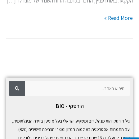
הקקאו. באותו עניין, הוזכר בכתבה הדוח השנתי של מונדלז […]
Read More »
ח
ח
י
פ
י
ו
ש
פ
הורסקי - BIO
ו
ש
גיל הורסקי הוא מנהל, יזם ומשקיע ישראלי בעל מוניטין בזירה הבינלאומית,
עם התמחות אסטרטגית בעולמות המזון ומוצרי הצריכה הישירים (B2C).
לאורך למעלה מ־16 שנות קריירה כיהן בתפקידי ניהול בכירים וגלובליים