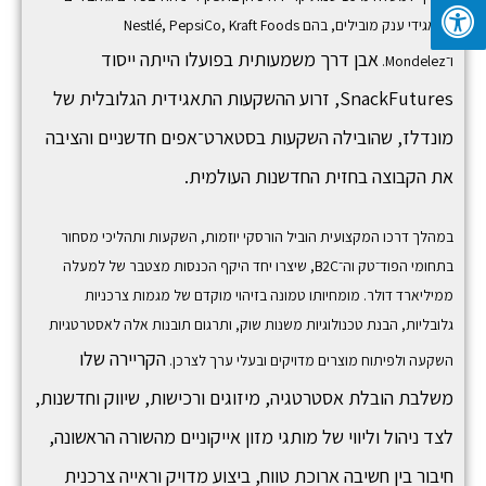
בתאגידי ענק מובילים, בהם
Kraft Foods
,
PepsiCo
,
Nestlé
אבן דרך משמעותית בפועלו הייתה ייסוד
ו־
Mondelez
.
SnackFutures,
זרוע ההשקעות התאגידית הגלובלית של
מונדלז, שהובילה השקעות בסטארט־אפים חדשניים והציבה
את הקבוצה בחזית החדשנות העולמית.
במהלך דרכו המקצועית הוביל הורסקי יוזמות, השקעות ותהליכי מסחור
בתחומי הפוד־טק וה־B2C, שיצרו יחד היקף הכנסות מצטבר של למעלה
ממיליארד דולר. מומחיותו טמונה בזיהוי מוקדם של מגמות צרכניות
גלובליות, הבנת טכנולוגיות משנות שוק, ותרגום תובנות אלה לאסטרטגיות
הקריירה שלו
השקעה ולפיתוח מוצרים מדויקים ובעלי ערך לצרכן.
משלבת הובלת אסטרטגיה, מיזוגים ורכישות, שיווק וחדשנות,
לצד ניהול וליווי של מותגי מזון אייקוניים מהשורה הראשונה,
חיבור בין חשיבה ארוכת טווח, ביצוע מדויק וראייה צרכנית