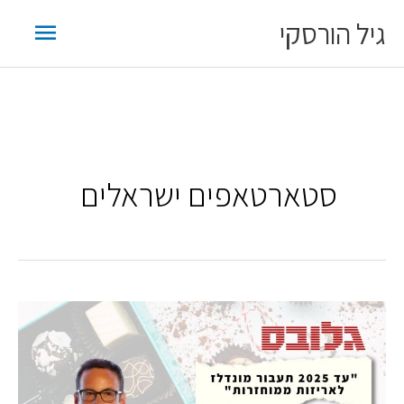
ילוג
תפריט
גיל הורסקי
תוכן
ראשי
סטארטאפים ישראלים
מתוך
גלובס:
גיל
הורסקי