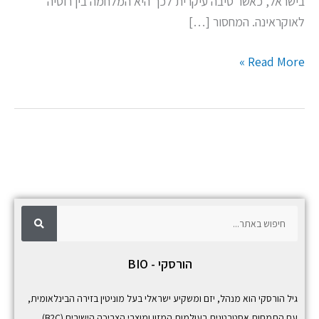
בישראל, כאשר סיבה עיקרית לכך היא המלחמה בין רוסיה
לאוקראינה. המחסור […]
Read More »
ח
ח
י
פ
י
ו
ש
פ
הורסקי - BIO
ו
ש
גיל הורסקי הוא מנהל, יזם ומשקיע ישראלי בעל מוניטין בזירה הבינלאומית,
עם התמחות אסטרטגית בעולמות המזון ומוצרי הצריכה הישירים (B2C).