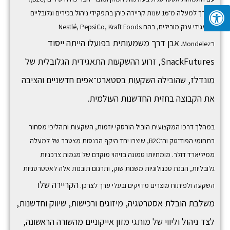
לאורך למעלה מ־16 שנות קריירה כיהן בתפקידי ניהול בכירים וגלובליים
בתאגידי ענק מובילים, בהם
Kraft Foods
,
PepsiCo
,
Nestlé
אבן דרך משמעותית בפועלו הייתה ייסוד
ו־
Mondelez
.
SnackFutures,
זרוע ההשקעות התאגידית הגלובלית של
מונדלז, שהובילה השקעות בסטארט־אפים חדשניים והציבה
את הקבוצה בחזית החדשנות העולמית.
במהלך דרכו המקצועית הוביל הורסקי יוזמות, השקעות ותהליכי מסחור
בתחומי הפוד־טק וה־B2C, שיצרו יחד היקף הכנסות מצטבר של למעלה
ממיליארד דולר. מומחיותו טמונה בזיהוי מוקדם של מגמות צרכניות
גלובליות, הבנת טכנולוגיות משנות שוק, ותרגום תובנות אלה לאסטרטגיות
הקריירה שלו
השקעה ולפיתוח מוצרים מדויקים ובעלי ערך לצרכן.
משלבת הובלת אסטרטגיה, מיזוגים ורכישות, שיווק וחדשנות,
לצד ניהול וליווי של מותגי מזון אייקוניים מהשורה הראשונה,