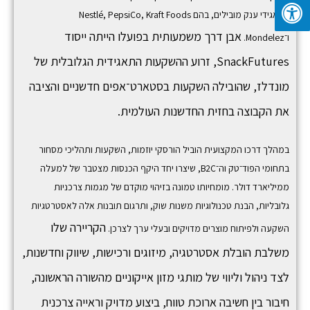
בתאגידי ענק מובילים, בהם
Kraft Foods
,
PepsiCo
,
Nestlé
אבן דרך משמעותית בפועלו הייתה ייסוד
ו־
Mondelez
.
SnackFutures,
זרוע ההשקעות התאגידית הגלובלית של
מונדלז, שהובילה השקעות בסטארט־אפים חדשניים והציבה
את הקבוצה בחזית החדשנות העולמית.
במהלך דרכו המקצועית הוביל הורסקי יוזמות, השקעות ותהליכי מסחור
בתחומי הפוד־טק וה־B2C, שיצרו יחד היקף הכנסות מצטבר של למעלה
ממיליארד דולר. מומחיותו טמונה בזיהוי מוקדם של מגמות צרכניות
גלובליות, הבנת טכנולוגיות משנות שוק, ותרגום תובנות אלה לאסטרטגיות
הקריירה שלו
השקעה ולפיתוח מוצרים מדויקים ובעלי ערך לצרכן.
משלבת הובלת אסטרטגיה, מיזוגים ורכישות, שיווק וחדשנות,
לצד ניהול וליווי של מותגי מזון אייקוניים מהשורה הראשונה,
חיבור בין חשיבה ארוכת טווח, ביצוע מדויק וראייה צרכנית