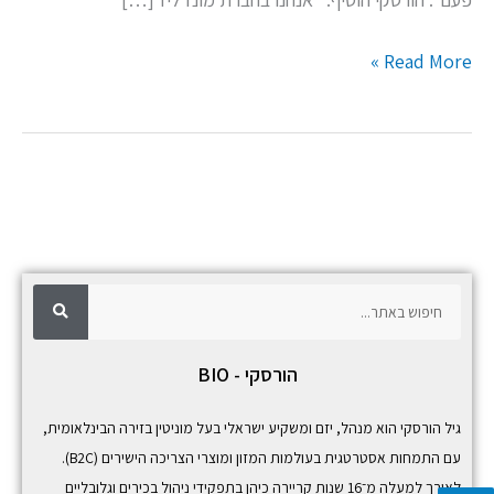
Read More »
ח
ח
י
פ
י
ו
ש
פ
הורסקי - BIO
ו
ש
גיל הורסקי הוא מנהל, יזם ומשקיע ישראלי בעל מוניטין בזירה הבינלאומית,
עם התמחות אסטרטגית בעולמות המזון ומוצרי הצריכה הישירים (B2C).
לאורך למעלה מ־16 שנות קריירה כיהן בתפקידי ניהול בכירים וגלובליים