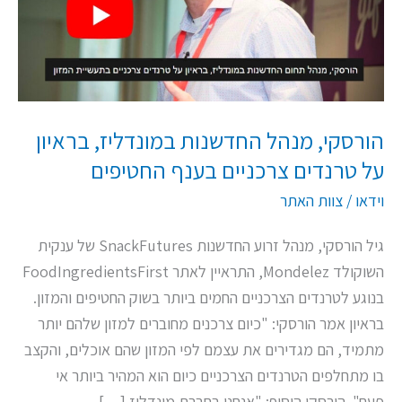
בראיון
על
טרנדים
צרכניים
בענף
הורסקי, מנהל החדשנות במונדליז, בראיון
החטיפים
על טרנדים צרכניים בענף החטיפים
וידאו
/
צוות האתר
גיל הורסקי, מנהל זרוע החדשנות SnackFutures של ענקית
השוקולד Mondelez, התראיין לאתר FoodIngredientsFirst
בנוגע לטרנדים הצרכניים החמים ביותר בשוק החטיפים והמזון.
בראיון אמר הורסקי: "כיום צרכנים מחוברים למזון שלהם יותר
מתמיד, הם מגדירים את עצמם לפי המזון שהם אוכלים, והקצב
בו מתחלפים הטרנדים הצרכניים כיום הוא המהיר ביותר אי
פעם". הורסקי הוסיף: "אנחנו בחברת מונדליז […]