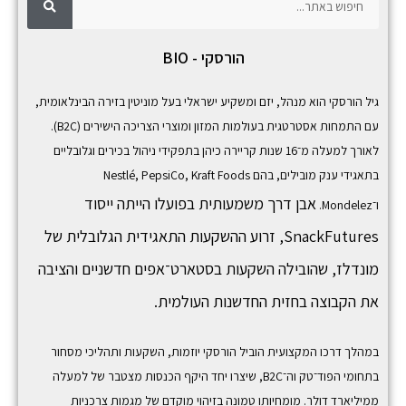
י
פ
י
ו
ש
פ
הורסקי - BIO
ו
ש
גיל הורסקי הוא מנהל, יזם ומשקיע ישראלי בעל מוניטין בזירה הבינלאומית,
עם התמחות אסטרטגית בעולמות המזון ומוצרי הצריכה הישירים (B2C).
לאורך למעלה מ־16 שנות קריירה כיהן בתפקידי ניהול בכירים וגלובליים
בתאגידי ענק מובילים, בהם
Kraft Foods
,
PepsiCo
,
Nestlé
אבן דרך משמעותית בפועלו הייתה ייסוד
ו־
Mondelez
.
SnackFutures,
זרוע ההשקעות התאגידית הגלובלית של
מונדלז, שהובילה השקעות בסטארט־אפים חדשניים והציבה
את הקבוצה בחזית החדשנות העולמית.
במהלך דרכו המקצועית הוביל הורסקי יוזמות, השקעות ותהליכי מסחור
בתחומי הפוד־טק וה־B2C, שיצרו יחד היקף הכנסות מצטבר של למעלה
ממיליארד דולר. מומחיותו טמונה בזיהוי מוקדם של מגמות צרכניות