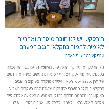
מוסרית
ואחריות
לאומית
לתמוך
בחקלאי
הורסקי: "יש לנו חובה מוסרית ואחריות
הנגב
לאומית לתמוך בחקלאי הנגב המערבי"
המערבי"
מהתקשורת
/
צוות האתר
גיל הורסקי, מייסד קרן ההשקעות FLORA Ventures המתמחה
בטכנולוגיית פוד-טק, הצטרף למומחים נוספים כאחד מהיוזמים
של קרן ReGrow Israel – אשר ממוקדת בשיקום הישובים
החקלאים בנגב המערבי מהנזקים שנגרם להם בעקבות השביעי
באוקטובר ומלחמת חרבות ברזל, באמצעות הטמעת טכנולוגיית
אגריפוד-טק. בראיון לאתר "כלכליסט, אמר הורסקי: "יש לנו