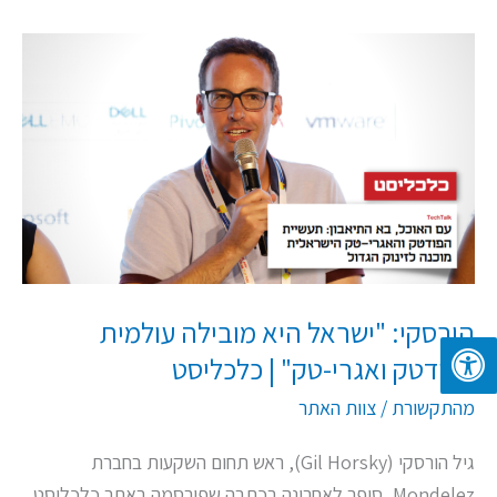
הורסקי:
"ישראל
היא
מובילה
עולמית
בפודטק
ואגרי-טק"
|
כלכליסט
הורסקי: "ישראל היא מובילה עולמית
בפודטק ואגרי-טק" | כלכליסט
מהתקשורת
/
צוות האתר
גיל הורסקי (Gil Horsky), ראש תחום השקעות בחברת
Mondelez, סיפר לאחרונה בכתבה שפורסמה באתר כלכליסט