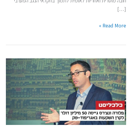
חובה מוסרית ואחריות לאומית לתמוך בחקלאי הנגב המערבי
[…]
Read More »
קרן
ההשקעות
של
גיל
הורסקי
ואסתר
ברק
לינדס
גייסה