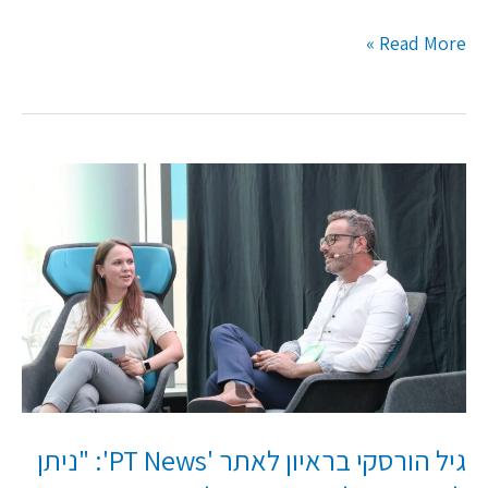
Read More »
גיל
הורסקי
בראיון
לאתר
'PT
News':
"ניתן
לאמץ
טכנולוגיות
גיל הורסקי בראיון לאתר 'PT News': "ניתן
אג-טק