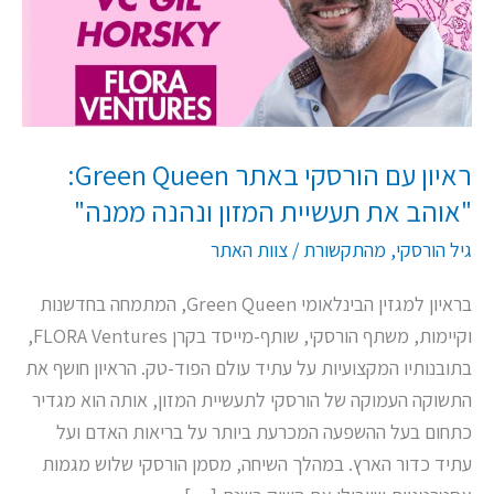
Green
Queen:
"אוהב
את
תעשיית
ראיון עם הורסקי באתר Green Queen:
המזון
"אוהב את תעשיית המזון ונהנה ממנה"
ונהנה
ממנה"
גיל הורסקי
,
מהתקשורת
/
צוות האתר
בראיון למגזין הבינלאומי Green Queen, המתמחה בחדשנות
וקיימות, משתף הורסקי, שותף-מייסד בקרן FLORA Ventures,
בתובנותיו המקצועיות על עתיד עולם הפוד-טק. הראיון חושף את
התשוקה העמוקה של הורסקי לתעשיית המזון, אותה הוא מגדיר
כתחום בעל ההשפעה המכרעת ביותר על בריאות האדם ועל
עתיד כדור הארץ. במהלך השיחה, מסמן הורסקי שלוש מגמות