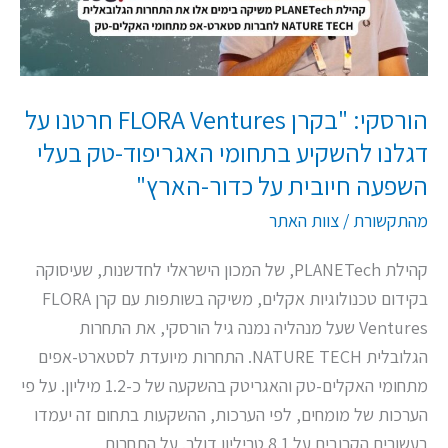
על
דגלנו
להשקיע
בתחומי
הורסקי: "בקרן FLORA Ventures חרטנו על
האגריפוד-טק
דגלנו להשקיע בתחומי האגריפוד-טק בעלי
בעלי
השפעה חיובית על כדור-הארץ"
השפעה
חיובית
מהתקשורת
/
צוות האתר
על
כדור-הארץ"
קהילת PLANETech, של המכון הישראלי לחדשנות, שעיסוקה
בקידום טכנולוגיות אקלים, משיקה בשותפות עם קרן FLORA
Ventures שעל מנהליה נמנה גיל הורסקי, את התחרות
הגלובלית NATURE TECH. התחרות מיועדת לסטארט-אפים
מתחומי האקלים-טק והאגריטק בהשקעה של כ-1.2 מיליון. על פי
הערכות של מומחים, לפי הערכות, ההשקעות בתחום זה יעמדו
בעשורים הקרובים על 8.1 טריליון דולר. על התחרות