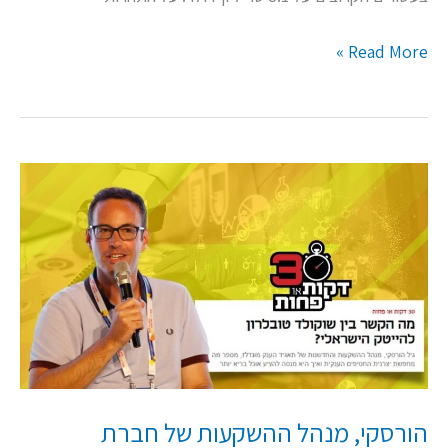
Read More »
הורסקי,
מנהל
ההשקעות
של
חברת
Mondelēz,
בפודקאסט
'30
דקות
הורסקי, מנהל ההשקעות של חברת
או