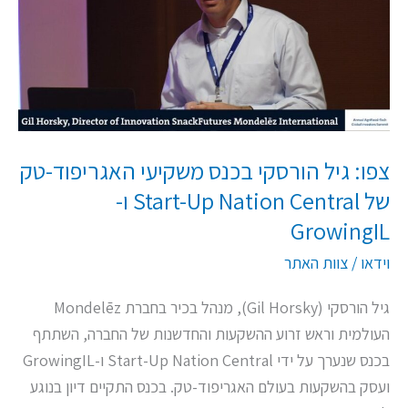
בכנס
משקיעי
האגריפוד-טק
של
Start-
Up
צפו: גיל הורסקי בכנס משקיעי האגריפוד-טק
Nation
של Start-Up Nation Central ו-
Central
GrowingIL
ו-
GrowingIL
וידאו
/
צוות האתר
גיל הורסקי (Gil Horsky), מנהל בכיר בחברת Mondelēz
העולמית וראש זרוע ההשקעות והחדשנות של החברה, השתתף
בכנס שנערך על ידי Start-Up Nation Central ו-GrowingIL
ועסק בהשקעות בעולם האגריפוד-טק. בכנס התקיים דיון בנוגע