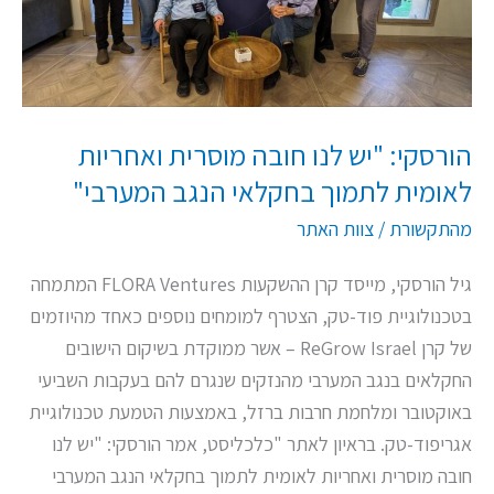
ואחריות
לאומית
לתמוך
בחקלאי
הורסקי: "יש לנו חובה מוסרית ואחריות
הנגב
לאומית לתמוך בחקלאי הנגב המערבי"
המערבי"
מהתקשורת
/
צוות האתר
גיל הורסקי, מייסד קרן ההשקעות FLORA Ventures המתמחה
בטכנולוגיית פוד-טק, הצטרף למומחים נוספים כאחד מהיוזמים
של קרן ReGrow Israel – אשר ממוקדת בשיקום הישובים
החקלאים בנגב המערבי מהנזקים שנגרם להם בעקבות השביעי
באוקטובר ומלחמת חרבות ברזל, באמצעות הטמעת טכנולוגיית
אגריפוד-טק. בראיון לאתר "כלכליסט, אמר הורסקי: "יש לנו
חובה מוסרית ואחריות לאומית לתמוך בחקלאי הנגב המערבי