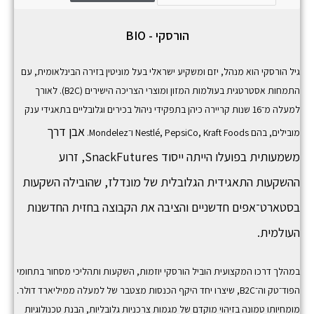
הורסקי - BIO
גיל הורסקי הוא מנהל, יזם ומשקיע ישראלי בעל מוניטין בזירה הבינלאומית, עם
התמחות אסטרטגית בעולמות המזון ומוצרי הצריכה הישירים (B2C). לאורך
למעלה מ־16 שנות קריירה כיהן בתפקידי ניהול בכירים וגלובליים בתאגידי ענק
אבן דרך
מובילים, בהם
Kraft Foods
,
PepsiCo
,
Nestlé
ו־
Mondelez
.
משמעותית בפועלו הייתה ייסוד
SnackFutures,
זרוע
ההשקעות התאגידית הגלובלית של מונדלז, שהובילה השקעות
בסטארט־אפים חדשניים והציבה את הקבוצה בחזית החדשנות
העולמית.
במהלך דרכו המקצועית הוביל הורסקי יוזמות, השקעות ותהליכי מסחור בתחומי
הפוד־טק וה־B2C, שיצרו יחד היקף הכנסות מצטבר של למעלה ממיליארד דולר.
מומחיותו טמונה בזיהוי מוקדם של מגמות צרכניות גלובליות, הבנת טכנולוגיות