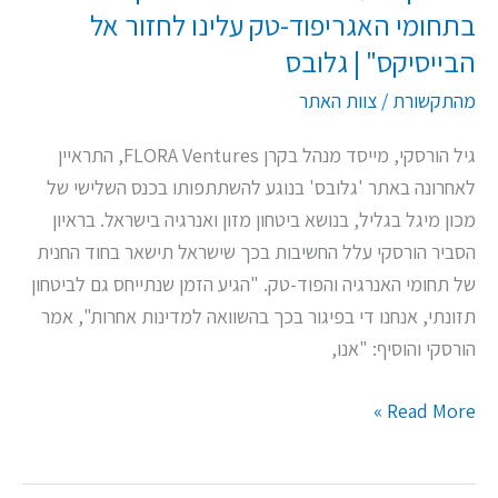
בתחומי האגריפוד-טק עלינו לחזור אל
אל
הבייסיקס" | גלובס
הבייסיקס"
|
מהתקשורת
/
צוות האתר
גלובס
גיל הורסקי, מייסד מנהל בקרן FLORA Ventures, התראיין
לאחרונה באתר 'גלובס' בנוגע להשתתפותו בכנס השלישי של
מכון מיגל בגליל, בנושא ביטחון מזון ואנרגיה בישראל. בראיון
הסביר הורסקי עלל החשיבות בכך שישראל תישאר בחוד החנית
של תחומי האנרגיה והפוד-טק. "הגיע הזמן שנתייחס גם לביטחון
תזונתי, אנחנו די בפיגור בכך בהשוואה למדינות אחרות", אמר
הורסקי והוסיף: "אנו,
Read More »