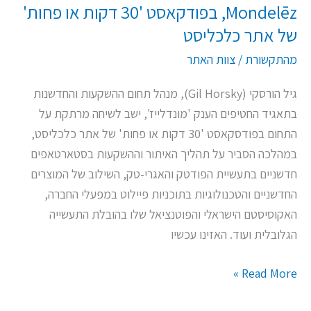
Mondelēz, בפודקאסט '30 דקות או פחות'
פחות'
של אתר כלכליסט
של
אתר
מהתקשורת
/
צוות האתר
כלכליסט
גיל הורסקי (Gil Horsky), מנהל תחום ההשקעות והחדשנות
בתאגיד החטיפים הענק 'מונדלייז', ישב לשיחה מרתקת על
התחום בפודסקאסט '30 דקות או פחות' של אתר כלכליסט,
במהלכה הסביר על תהליך האיתור וההשקעות בסטארטאפים
חדשניים בתעשיית הפודטק והאגרי-טק, השילוב של המוצרים
החדשניים והטכנולוגיות בתוכניות פיילוט במפעלי החברה,
האקוסיסטם הישראלי והפוטנציאל שלו בהובלת התעשייה
הגלובלית ועוד. האזינו עכשיו
Read More »