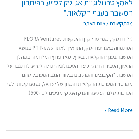
לאמץ טכנולוגיות אג-טק לסייע בפיתרון
לסייע
בפיתרון
המשבר בענף חקלאות"
המשבר
מהתקשורת
/
צוות האתר
בענף
חקלאות"
גיל הורסקי, ממייסדי קרן ההשקעות FLORA Ventures
המתמחה באגריפוד-טק, התראיין לאתר PT News בנושא
המשבר בענף החקלאות בארץ, מאז פרוץ המלחמה. במהלך
הראיון, הסביר הורסקי כיצד הטכנולוגיה יכולה לסייע להתגבר על
המשבר. "הקיבוצים והמושבים באזור הנגב המערבי, שהם
ממרכזי המערכת החקלאית והמזון של ישראל, נפגעו קשות. לפי
הערכות שלנו הפגיעה והנזק העסקי מגיעים לכ -$500
Read More »