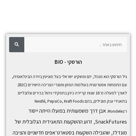
ח
ח
י
פ
י
ו
ש
פ
הורסקי - BIO
ו
ש
גיל הורסקי הוא מנהל, יזם ומשקיע ישראלי בעל מוניטין בזירה הבינלאומית,
עם התמחות אסטרטגית בעולמות המזון ומוצרי הצריכה הישירים (B2C).
לאורך למעלה מ־16 שנות קריירה כיהן בתפקידי ניהול בכירים וגלובליים
בתאגידי ענק מובילים, בהם
Kraft Foods
,
PepsiCo
,
Nestlé
אבן דרך משמעותית בפועלו הייתה ייסוד
ו־
Mondelez
.
SnackFutures,
זרוע ההשקעות התאגידית הגלובלית של
מונדלז, שהובילה השקעות בסטארט־אפים חדשניים והציבה