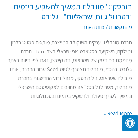
הורסקי: "מונדליז תמשיך להשקיע ביזמים
ובטכנולוגיות ישראליות" | גלובס
מהתקשורת
/
צוות האתר
חברת מונדליז, ענקית השוקולד המייצרת מותגים כמו טובלרון
ומילקה, השקיעה בסטארט-אפ ישראלי בשם Torr, חברה
מחממת הפודטק של שטראוס, דה קיטשן, זאת לפי דיווח באתר
גלובס. בנוסף, מונדליז תצטרף לגיוס Seed עבור החברה, אותו
מובילה שטראוס. גיל הורסקי, מנהל זרוע החדשנות בחברת
מונדליז, מסר לגלובס: "אנו מחויבים לאקוסיסטם הישראלי
ונמשיך לשתף פעולה ולהשקיע ביזמים ובטכנולוגיות
Read More »