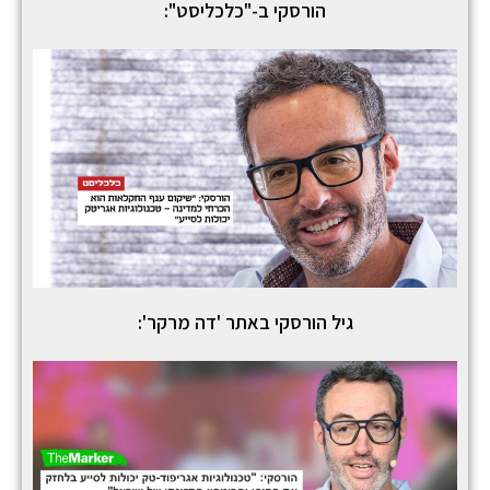
הורסקי ב-"כלכליסט":
גיל הורסקי באתר 'דה מרקר':