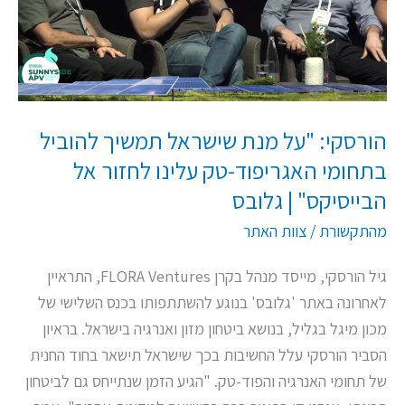
תמשיך
להוביל
בתחומי
האגריפוד-טק
עלינו
הורסקי: "על מנת שישראל תמשיך להוביל
לחזור
בתחומי האגריפוד-טק עלינו לחזור אל
אל
הבייסיקס" | גלובס
הבייסיקס"
|
מהתקשורת
/
צוות האתר
גלובס
גיל הורסקי, מייסד מנהל בקרן FLORA Ventures, התראיין
לאחרונה באתר 'גלובס' בנוגע להשתתפותו בכנס השלישי של
מכון מיגל בגליל, בנושא ביטחון מזון ואנרגיה בישראל. בראיון
הסביר הורסקי עלל החשיבות בכך שישראל תישאר בחוד החנית
של תחומי האנרגיה והפוד-טק. "הגיע הזמן שנתייחס גם לביטחון