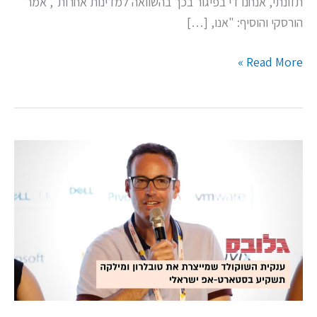
תזונתי, אנחנו די בפיגור בכך בהשוואה למדינות אחרות", אמר
הורסקי והוסיף: "אנו, […]
Read More »
הורסקי:
"מונדליז
תמשיך
להשקיע
ביזמים
ובטכנולוגיות
ישראליות"
|
גלובס