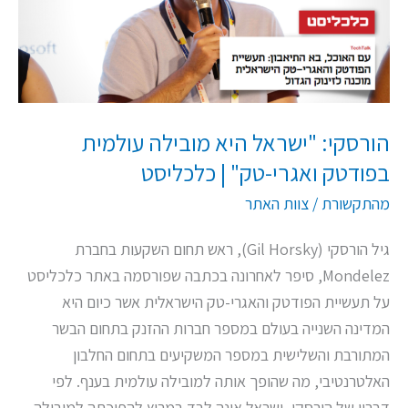
עולמית
בפודטק
ואגרי-טק"
|
כלכליסט
הורסקי: "ישראל היא מובילה עולמית
בפודטק ואגרי-טק" | כלכליסט
מהתקשורת
/
צוות האתר
גיל הורסקי (Gil Horsky), ראש תחום השקעות בחברת
Mondelez, סיפר לאחרונה בכתבה שפורסמה באתר כלכליסט
על תעשיית הפודטק והאגרי-טק הישראלית אשר כיום היא
המדינה השנייה בעולם במספר חברות ההזנק בתחום הבשר
המתורבת והשלישית במספר המשקיעים בתחום החלבון
האלטרנטיבי, מה שהופך אותה למובילה עולמית בענף. לפי
דבריו של הורסקי, ישראל אינה לבד במרוץ להפיכתה למובילה