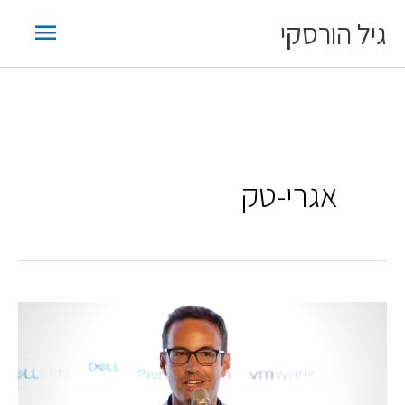
ילוג
תפריט
גיל הורסקי
תוכן
ראשי
אגרי-טק
הורסקי:
"ישראל
היא
מובילה