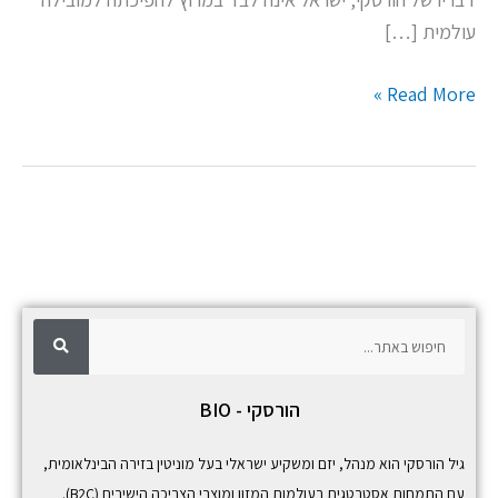
עולמית […]
Read More »
ח
ח
י
פ
י
ו
ש
פ
הורסקי - BIO
ו
ש
גיל הורסקי הוא מנהל, יזם ומשקיע ישראלי בעל מוניטין בזירה הבינלאומית,
עם התמחות אסטרטגית בעולמות המזון ומוצרי הצריכה הישירים (B2C).