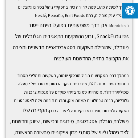
לאורך למעלה מ־16 שנות קריירה כיהן בתפקידי ניהול בכירים וגלובליים
בתאגידי ענק מובילים, בהם
Kraft Foods
,
PepsiCo
,
Nestlé
אבן דרך משמעותית בפועלו הייתה ייסוד
ו־
Mondelez
.
SnackFutures,
זרוע ההשקעות התאגידית הגלובלית של
מונדלז, שהובילה השקעות בסטארט־אפים חדשניים והציבה
את הקבוצה בחזית החדשנות העולמית.
במהלך דרכו המקצועית הוביל הורסקי יוזמות, השקעות ותהליכי מסחור
בתחומי הפוד־טק וה־B2C, שיצרו יחד היקף הכנסות מצטבר של למעלה
ממיליארד דולר. מומחיותו טמונה בזיהוי מוקדם של מגמות צרכניות
גלובליות, הבנת טכנולוגיות משנות שוק, ותרגום תובנות אלה לאסטרטגיות
הקריירה שלו
השקעה ולפיתוח מוצרים מדויקים ובעלי ערך לצרכן.
משלבת הובלת אסטרטגיה, מיזוגים ורכישות, שיווק וחדשנות,
לצד ניהול וליווי של מותגי מזון אייקוניים מהשורה הראשונה,