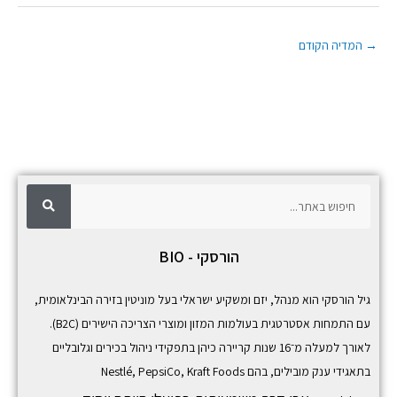
→
המדיה הקודם
ח
ח
י
פ
י
ו
ש
פ
הורסקי - BIO
ו
ש
גיל הורסקי הוא מנהל, יזם ומשקיע ישראלי בעל מוניטין בזירה הבינלאומית,
עם התמחות אסטרטגית בעולמות המזון ומוצרי הצריכה הישירים (B2C).
לאורך למעלה מ־16 שנות קריירה כיהן בתפקידי ניהול בכירים וגלובליים
בתאגידי ענק מובילים, בהם
Kraft Foods
,
PepsiCo
,
Nestlé