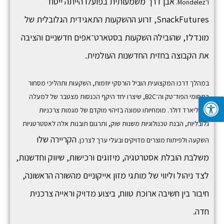
אבן דרך משמעותית בפועלו הייתה ייסוד
ו־
Mondelez
.
SnackFutures,
זרוע ההשקעות התאגידית הגלובלית של
מונדלז, שהובילה השקעות בסטארט־אפים חדשניים והציבה
את הקבוצה בחזית החדשנות העולמית.
במהלך דרכו המקצועית הוביל הורסקי יוזמות, השקעות ותהליכי מסחור
בתחומי הפוד־טק וה־B2C, שיצרו יחד היקף הכנסות מצטבר של למעלה
ממיליארד דולר. מומחיותו טמונה בזיהוי מוקדם של מגמות צרכניות
גלובליות, הבנת טכנולוגיות משנות שוק, ותרגום תובנות אלה לאסטרטגיות
הקריירה שלו
השקעה ולפיתוח מוצרים מדויקים ובעלי ערך לצרכן.
משלבת הובלת אסטרטגיה, מיזוגים ורכישות, שיווק וחדשנות,
לצד ניהול וליווי של מותגי מזון אייקוניים מהשורה הראשונה,
חיבור בין חשיבה ארוכת טווח, ביצוע מדויק וראייה צרכנית
חדה.