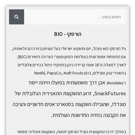
ח
ח
י
פ
י
ו
ש
פ
הורסקי - BIO
ו
ש
גיל הורסקי הוא מנהל, יזם ומשקיע ישראלי בעל מוניטין בזירה הבינלאומית,
עם התמחות אסטרטגית בעולמות המזון ומוצרי הצריכה הישירים (B2C).
לאורך למעלה מ־16 שנות קריירה כיהן בתפקידי ניהול בכירים וגלובליים
בתאגידי ענק מובילים, בהם
Kraft Foods
,
PepsiCo
,
Nestlé
אבן דרך משמעותית בפועלו הייתה ייסוד
ו־
Mondelez
.
SnackFutures,
זרוע ההשקעות התאגידית הגלובלית של
מונדלז, שהובילה השקעות בסטארט־אפים חדשניים והציבה
את הקבוצה בחזית החדשנות העולמית.
במהלך דרכו המקצועית הוביל הורסקי יוזמות, השקעות ותהליכי מסחור