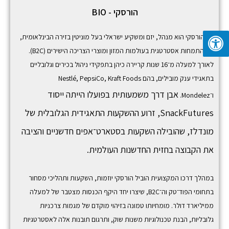
פ
הורסקי - BIO
ו
ש
גיל הורסקי הוא מנהל, יזם ומשקיע ישראלי בעל מוניטין בזירה הבינלאומית,
עם התמחות אסטרטגית בעולמות המזון ומוצרי הצריכה הישירים (B2C).
לאורך למעלה מ־16 שנות קריירה כיהן בתפקידי ניהול בכירים וגלובליים
בתאגידי ענק מובילים, בהם
Kraft Foods
,
PepsiCo
,
Nestlé
אבן דרך משמעותית בפועלו הייתה ייסוד
ו־
Mondelez
.
SnackFutures,
זרוע ההשקעות התאגידית הגלובלית של
מונדלז, שהובילה השקעות בסטארט־אפים חדשניים והציבה
את הקבוצה בחזית החדשנות העולמית.
במהלך דרכו המקצועית הוביל הורסקי יוזמות, השקעות ותהליכי מסחור
בתחומי הפוד־טק וה־B2C, שיצרו יחד היקף הכנסות מצטבר של למעלה
ממיליארד דולר. מומחיותו טמונה בזיהוי מוקדם של מגמות צרכניות
גלובליות, הבנת טכנולוגיות משנות שוק, ותרגום תובנות אלה לאסטרטגיות