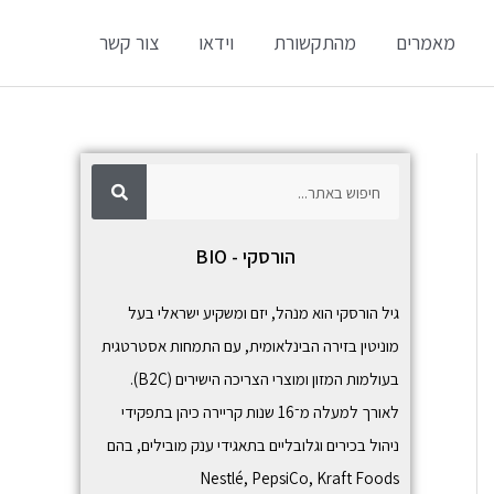
מאמרים
מהתקשורת
וידאו
צור קשר
ח
ח
י
פ
י
ו
ש
פ
הורסקי - BIO
ו
ש
גיל הורסקי הוא מנהל, יזם ומשקיע ישראלי בעל
מוניטין בזירה הבינלאומית, עם התמחות אסטרטגית
בעולמות המזון ומוצרי הצריכה הישירים (B2C).
לאורך למעלה מ־16 שנות קריירה כיהן בתפקידי
ניהול בכירים וגלובליים בתאגידי ענק מובילים, בהם
Nestlé
,
PepsiCo
,
Kraft Foods