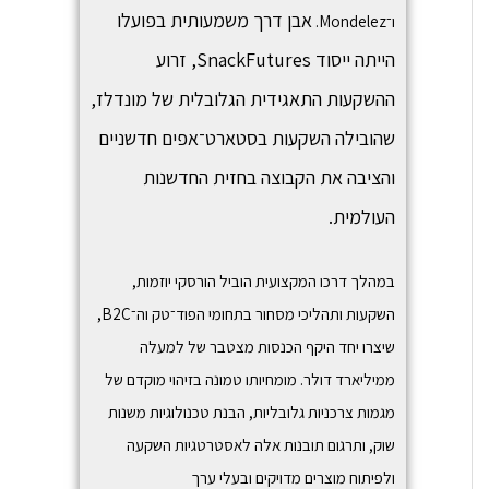
אבן דרך משמעותית בפועלו
ו־
Mondelez
.
הייתה ייסוד
SnackFutures,
זרוע
ההשקעות התאגידית הגלובלית של מונדלז,
שהובילה השקעות בסטארט־אפים חדשניים
והציבה את הקבוצה בחזית החדשנות
העולמית.
במהלך דרכו המקצועית הוביל הורסקי יוזמות,
השקעות ותהליכי מסחור בתחומי הפוד־טק וה־B2C,
שיצרו יחד היקף הכנסות מצטבר של למעלה
ממיליארד דולר. מומחיותו טמונה בזיהוי מוקדם של
מגמות צרכניות גלובליות, הבנת טכנולוגיות משנות
שוק, ותרגום תובנות אלה לאסטרטגיות השקעה
ולפיתוח מוצרים מדויקים ובעלי ערך