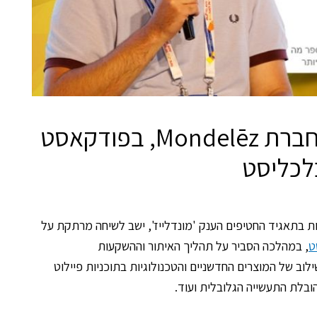
הורסקי, מנהל ההשקעות של חברת Mondelēz, בפודקאסט
השקעות והחדשנות בתאגיד החטיפים הענק 'מונדלייז', ישב לשיחה מרתקת על
, במהלכה הסביר על תהליך האיתור וההשקעות
ב של המוצרים החדשניים והטכנולוגיות בתוכניות פיילוט
בלת התעשייה הגלובלית ועוד.