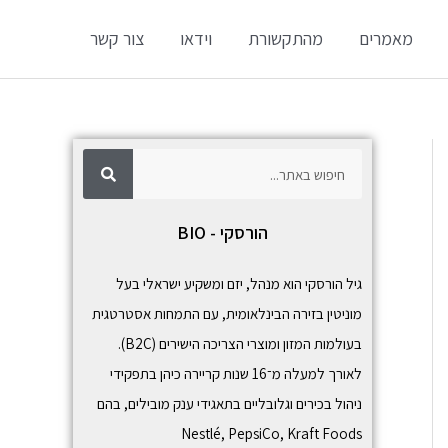
מאמרים
מהתקשורת
וידאו
צור קשר
ח
ח
י
פ
י
ו
ש
פ
הורסקי - BIO
ו
ש
גיל הורסקי הוא מנהל, יזם ומשקיע ישראלי בעל
מוניטין בזירה הבינלאומית, עם התמחות אסטרטגית
בעולמות המזון ומוצרי הצריכה הישירים (B2C).
לאורך למעלה מ־16 שנות קריירה כיהן בתפקידי
ניהול בכירים וגלובליים בתאגידי ענק מובילים, בהם
Nestlé
,
PepsiCo
,
Kraft Foods