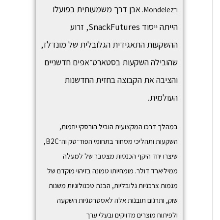
אבן דרך משמעותית בפועלו
ו־
Mondelez
.
הייתה ייסוד
SnackFutures,
זרוע
ההשקעות התאגידית הגלובלית של מונדלז,
שהובילה השקעות בסטארט־אפים חדשניים
והציבה את הקבוצה בחזית החדשנות
העולמית.
במהלך דרכו המקצועית הוביל הורסקי יוזמות,
השקעות ותהליכי מסחור בתחומי הפוד־טק וה־B2C,
שיצרו יחד היקף הכנסות מצטבר של למעלה
ממיליארד דולר. מומחיותו טמונה בזיהוי מוקדם של
מגמות צרכניות גלובליות, הבנת טכנולוגיות משנות
שוק, ותרגום תובנות אלה לאסטרטגיות השקעה
ולפיתוח מוצרים מדויקים ובעלי ערך