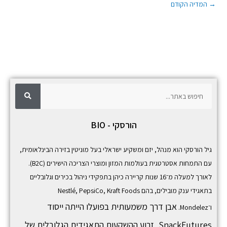
→
המדיה הקודם
ח
ח
י
פ
י
ו
ש
פ
הורסקי - BIO
ו
ש
גיל הורסקי הוא מנהל, יזם ומשקיע ישראלי בעל מוניטין בזירה הבינלאומית,
עם התמחות אסטרטגית בעולמות המזון ומוצרי הצריכה הישירים (B2C).
לאורך למעלה מ־16 שנות קריירה כיהן בתפקידי ניהול בכירים וגלובליים
בתאגידי ענק מובילים, בהם
Kraft Foods
,
PepsiCo
,
Nestlé
אבן דרך משמעותית בפועלו הייתה ייסוד
ו־
Mondelez
.
SnackFutures,
זרוע ההשקעות התאגידית הגלובלית של