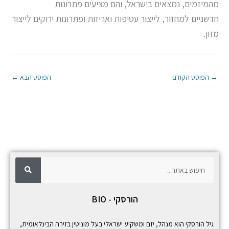
מהמיזמים, נמצאים בישראל, והם מציעים פתרונות
חדשניים למחזור, לייצור עטיפות ואריזות ופתרונות ירוקים לייצור
מזון.
→
הפוסט הקודם
הפוסט הבא
←
ח
ח
י
פ
י
ו
ש
פ
הורסקי - BIO
ו
ש
גיל הורסקי הוא מנהל, יזם ומשקיע ישראלי בעל מוניטין בזירה הבינלאומית,