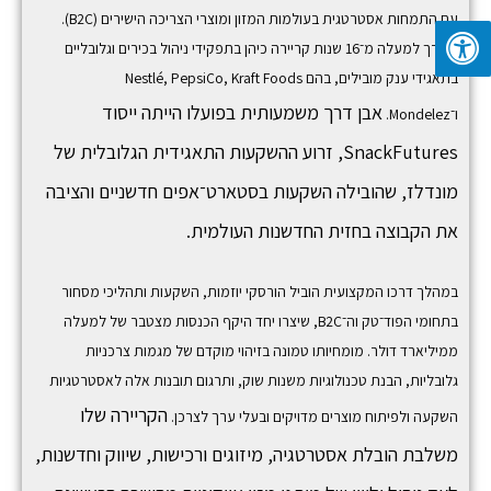
עם התמחות אסטרטגית בעולמות המזון ומוצרי הצריכה הישירים (B2C).
לאורך למעלה מ־16 שנות קריירה כיהן בתפקידי ניהול בכירים וגלובליים
בתאגידי ענק מובילים, בהם
Kraft Foods
,
PepsiCo
,
Nestlé
אבן דרך משמעותית בפועלו הייתה ייסוד
ו־
Mondelez
.
SnackFutures,
זרוע ההשקעות התאגידית הגלובלית של
מונדלז, שהובילה השקעות בסטארט־אפים חדשניים והציבה
את הקבוצה בחזית החדשנות העולמית.
במהלך דרכו המקצועית הוביל הורסקי יוזמות, השקעות ותהליכי מסחור
בתחומי הפוד־טק וה־B2C, שיצרו יחד היקף הכנסות מצטבר של למעלה
ממיליארד דולר. מומחיותו טמונה בזיהוי מוקדם של מגמות צרכניות
גלובליות, הבנת טכנולוגיות משנות שוק, ותרגום תובנות אלה לאסטרטגיות
הקריירה שלו
השקעה ולפיתוח מוצרים מדויקים ובעלי ערך לצרכן.
משלבת הובלת אסטרטגיה, מיזוגים ורכישות, שיווק וחדשנות,