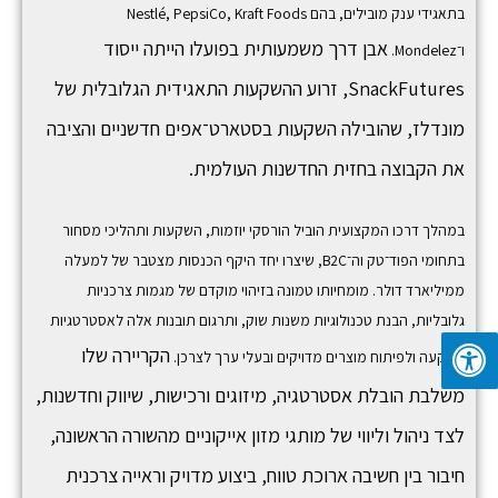
בתאגידי ענק מובילים, בהם
Kraft Foods
,
PepsiCo
,
Nestlé
אבן דרך משמעותית בפועלו הייתה ייסוד
ו־
Mondelez
.
SnackFutures,
זרוע ההשקעות התאגידית הגלובלית של
מונדלז, שהובילה השקעות בסטארט־אפים חדשניים והציבה
את הקבוצה בחזית החדשנות העולמית.
במהלך דרכו המקצועית הוביל הורסקי יוזמות, השקעות ותהליכי מסחור
בתחומי הפוד־טק וה־B2C, שיצרו יחד היקף הכנסות מצטבר של למעלה
ממיליארד דולר. מומחיותו טמונה בזיהוי מוקדם של מגמות צרכניות
גלובליות, הבנת טכנולוגיות משנות שוק, ותרגום תובנות אלה לאסטרטגיות
הקריירה שלו
השקעה ולפיתוח מוצרים מדויקים ובעלי ערך לצרכן.
משלבת הובלת אסטרטגיה, מיזוגים ורכישות, שיווק וחדשנות,
לצד ניהול וליווי של מותגי מזון אייקוניים מהשורה הראשונה,
חיבור בין חשיבה ארוכת טווח, ביצוע מדויק וראייה צרכנית