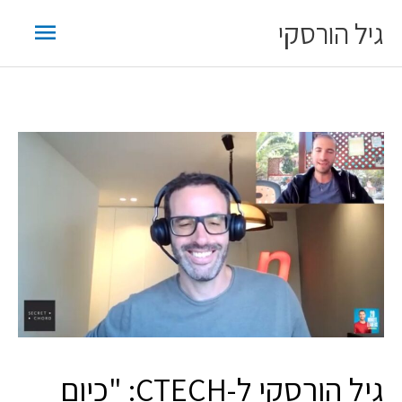
ילוג
תפריט
גיל הורסקי
תוכן
ראשי
גיל הורסקי ל-CTECH: "כיום