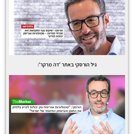
גיל הורסקי באתר 'דה מרקר':