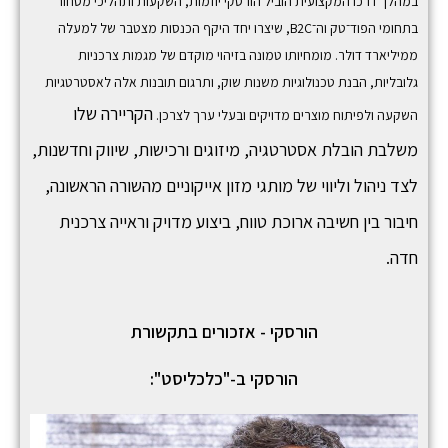
במהלך דרכו המקצועית הוביל הורסקי יוזמות, השקעות ותהליכי מסחור
בתחומי הפוד־טק וה־B2C, שיצרו יחד היקף הכנסות מצטבר של למעלה
ממיליארד דולר. מומחיותו טמונה בזיהוי מוקדם של מגמות צרכניות
גלובליות, הבנת טכנולוגיות משנות שוק, ותרגום תובנות אלה לאסטרטגיות
הקריירה שלו
השקעה ולפיתוח מוצרים מדויקים ובעלי ערך לצרכן.
משלבת הובלת אסטרטגיה, מיזוגים ורכישות, שיווק וחדשנות,
לצד ניהול וליווי של מותגי מזון אייקוניים מהשורה הראשונה,
חיבור בין חשיבה ארוכת טווח, ביצוע מדויק וראייה צרכנית
חדה.
הורסקי - אזכורים בתקשורת
הורסקי ב-"כלכליסט":