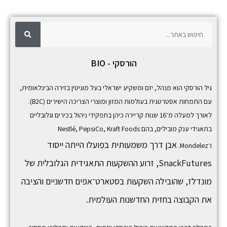
ח
ח
י
פ
י
ו
ש
פ
הורסקי - BIO
ו
ש
גיל הורסקי הוא מנהל, יזם ומשקיע ישראלי בעל מוניטין בזירה הבינלאומית,
עם התמחות אסטרטגית בעולמות המזון ומוצרי הצריכה הישירים (B2C).
לאורך למעלה מ־16 שנות קריירה כיהן בתפקידי ניהול בכירים וגלובליים
בתאגידי ענק מובילים, בהם
Kraft Foods
,
PepsiCo
,
Nestlé
אבן דרך משמעותית בפועלו הייתה ייסוד
ו־
Mondelez
.
SnackFutures,
זרוע ההשקעות התאגידית הגלובלית של
מונדלז, שהובילה השקעות בסטארט־אפים חדשניים והציבה
את הקבוצה בחזית החדשנות העולמית.