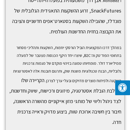
אבן דרך משמעותית בפועלו הייתה ייסוד
ו־
Mondelez
.
SnackFutures,
זרוע ההשקעות התאגידית הגלובלית של
מונדלז, שהובילה השקעות בסטארט־אפים חדשניים והציבה
את הקבוצה בחזית החדשנות העולמית.
במהלך דרכו המקצועית הוביל הורסקי יוזמות, השקעות ותהליכי מסחור
בתחומי הפוד־טק וה־B2C, שיצרו יחד היקף הכנסות מצטבר של למעלה
ממיליארד דולר. מומחיותו טמונה בזיהוי מוקדם של מגמות צרכניות
גלובליות, הבנת טכנולוגיות משנות שוק, ותרגום תובנות אלה לאסטרטגיות
הקריירה שלו
השקעה ולפיתוח מוצרים מדויקים ובעלי ערך לצרכן.
משלבת הובלת אסטרטגיה, מיזוגים ורכישות, שיווק וחדשנות,
לצד ניהול וליווי של מותגי מזון אייקוניים מהשורה הראשונה,
חיבור בין חשיבה ארוכת טווח, ביצוע מדויק וראייה צרכנית
חדה.