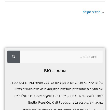
→
המדיה הקודם
ח
ח
י
פ
י
ו
ש
פ
הורסקי - BIO
ו
ש
גיל הורסקי הוא מנהל, יזם ומשקיע ישראלי בעל מוניטין בזירה הבינלאומית,
עם התמחות אסטרטגית בעולמות המזון ומוצרי הצריכה הישירים (B2C).
לאורך למעלה מ־16 שנות קריירה כיהן בתפקידי ניהול בכירים וגלובליים
בתאגידי ענק מובילים, בהם
Kraft Foods
,
PepsiCo
,
Nestlé